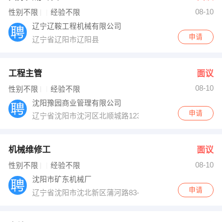
08-10
出纳
保险
性别不限
经验不限
辽宁辽鞍工程机械有限公司
编辑
法律
申请
辽宁省辽阳市辽阳县
保洁
贸易采购
工程主管
面议
跟单
理财顾问
08-10
性别不限
经验不限
沈阳豫园商业管理有限公司
其他职位
申请
辽宁省沈阳市沈河区北顺城路123号
机械维修工
面议
08-10
性别不限
经验不限
沈阳市矿东机械厂
申请
辽宁省沈阳市沈北新区蒲河路83-32号