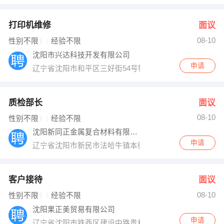
打印机维修
面议
08-10
性别不限
经验不限
沈阳市兴达科技开发有限公司
申请
辽宁省沈阳市和平区三好街54号物产大厦C座101号
质检部长
面议
08-10
性别不限
经验不限
沈阳新同正金属复合材料有限公司
申请
辽宁省沈阳市新民市法哈牛镇本街
客户接待
面议
08-10
性别不限
经验不限
沈阳果正美贸易有限公司
申请
辽宁省沈阳市铁西区建设中路贵和街万科金域国际12网点