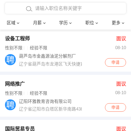
4000-5000元
本科
行政后勤
建筑装潢
确定
区域
月薪
学历
职位
更多
5000-8000元
硕士
销售岗位
教师
设备工程师
面议
8000-12000元
博士
文员
护士
08-10
性别不限
经验不限
12000-20000元
财务会计
传单派发
葫芦岛市金鑫源油泥分解剂厂
申请
辽宁省葫芦岛市龙港区飞天快捷宾馆1407
其他
超市零售
促销导购
网络IT
保健按摩
网络推广
面议
08-10
性别不限
经验不限
快递员
前台接待
辽阳环雅教育咨询有限公司
申请
辽宁省辽阳市白塔区新华南路438号华鑫妇科旁边
收银员
技术员/工程师
水电/机修
部门经理
国际贸易专员
面议