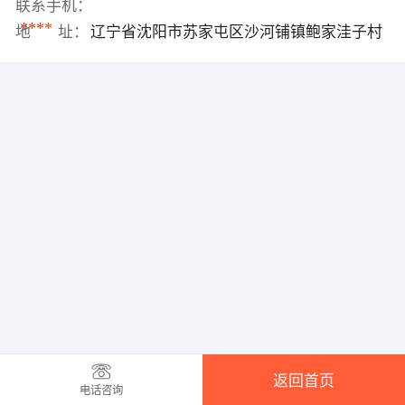
联系手机：
****
地 址：
辽宁省沈阳市苏家屯区沙河铺镇鲍家洼子村
返回首页
电话咨询