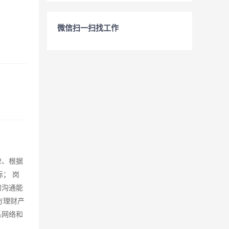
微信扫一扫找工作
2、根据
； 岗
的沟通能
方理财产
系网络和