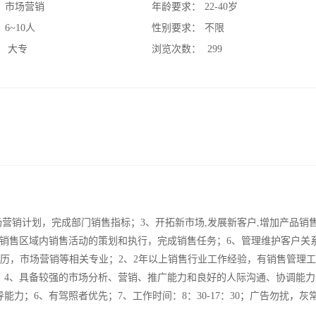
：
市场营销
年龄要求：
22-40岁
：
6~10人
性别要求：
不限
：
大专
浏览次数：
299
场营销计划，完成部门销售指标；3、开拓新市场,发展新客户,增加产品销
责销售区域内销售活动的策划和执行，完成销售任务；6、管理维护客户关
学历，市场营销等相关专业；2、2年以上销售行业工作经验，有销售管理
；4、具备较强的市场分析、营销、推广能力和良好的人际沟通、协调能力
力；6、有驾照者优先；7、工作时间：8：30-17：30；广告勿扰，灰