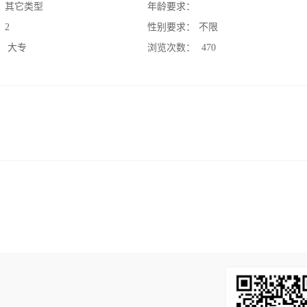
：
其它类型
年龄要求：
：
2
性别要求：
不限
：
大专
浏览次数：
470